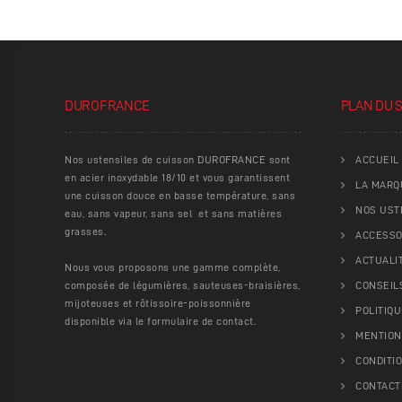
DUROFRANCE
PLAN DU S
Nos ustensiles de cuisson DUROFRANCE sont
ACCUEIL
en acier inoxydable 18/10 et vous garantissent
LA MARQ
une cuisson douce en basse température, sans
NOS UST
eau, sans vapeur, sans sel et sans matières
grasses.
ACCESSOI
ACTUALI
Nous vous proposons une gamme complète,
composée de légumières, sauteuses-braisières,
CONSEIL
mijoteuses et rôtissoire-poissonnière
POLITIQU
disponible via le formulaire de contact.
MENTION
CONDITI
CONTACT