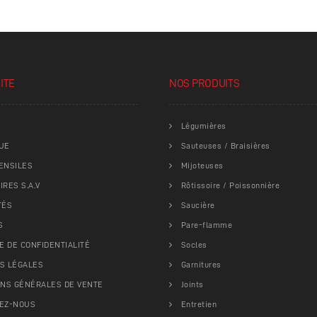
ITE
NOS PRODUITS
Légumières
UE
Sauteuses / Braisières
ENSILES
Mijoteuses
RES S.A.V
Rôtissoire / Poissonnière
TÉS
Saucière
S
Pare-flamme
E DE CONFIDENTIALITÉ
Socles
S LÉGALES
Garnitures
ONS GÉNÉRALES DE VENTE
Joints
EZ-NOUS
Entretien