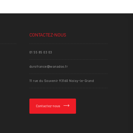
CONTACTEZ-NOUS
01 55 85 03 03
durofrance@wanadoo.fr
11 rue du Souvenir 93160 Noisy-le-Grand
Contactez-nous