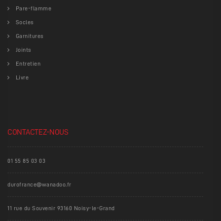
Pare-flamme
Socles
Garnitures
Joints
Entretien
Livre
CONTACTEZ-NOUS
01 55 85 03 03
durofrance@wanadoo.fr
11 rue du Souvenir 93160 Noisy-le-Grand