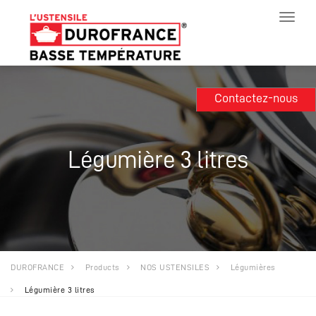
Toggle
navigat
Contactez-nous
Légumière 3 litres
DUROFRANCE
Products
NOS USTENSILES
Légumières
Légumière 3 litres