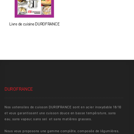
Livre de cuisine DUROFRANCE
DUROFRANCE
Nos ustensiles de cuisson DUROFRANCE sont en acier inoxydable 18/10
et vous garantissent une cuisson douce en basse température, sans
eau, sans vapeur, sans sel et sans matières grasses.
Nous vous proposons une gamme complète, composée de légumières,